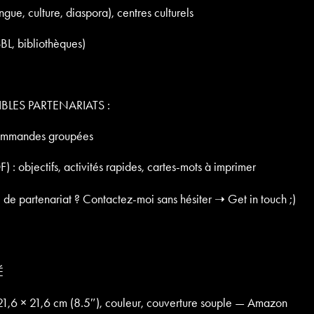
gue, culture, diaspora), centres culturels
SBL, bibliothèques)
BLES PARTENARIATS :
 commandes groupées
: objectifs, activités rapides, cartes-mots à imprimer
e
de partenariat ? Contactez-moi sans hésiter ➝ Get in touch ;)
É
t 21,6 × 21,6 cm (8.5″), couleur, couverture souple — Amazon