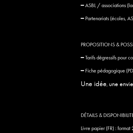
━ ASBL / associations (lan
━ Partenariats (écoles, A
PROPOSITIONS & POSSI
━ Tarifs dégressifs pour
━ Fiche pédagogique (PDF) 
Une idée
une envi
,
DÉTAILS & DISPONIBILIT
Livre papier (FR) : forma