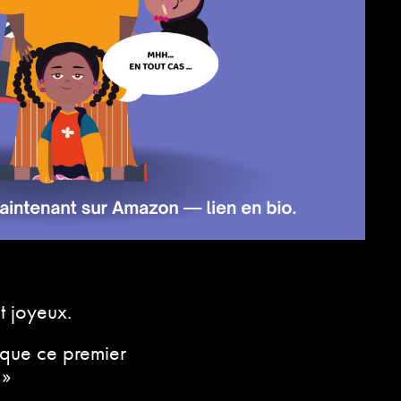
et joyeux.
 que ce premier
.
»