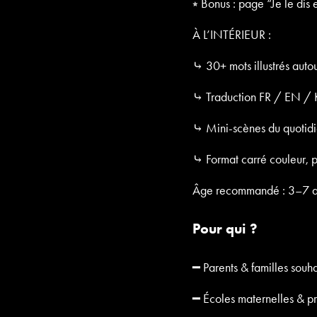
⭒ Bonus : page “Je le dis e
À L’INTÉRIEUR :
⤷ 30+ mots illustrés auto
⤷ Traduction FR / EN / Ki
⤷ Mini-scènes du quotid
⤷ Format carré couleur, pa
Âge recommandé : 3–7 an
Pour qui ?
━ Parents & familles souha
━ Écoles maternelles & pr