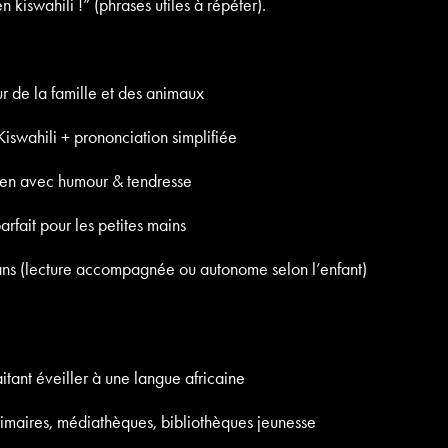
n kiswahili !” (phrases utiles à répéter).
ur de la famille et des animaux
swahili + prononciation simplifiée
ien avec humour & tendresse
rfait pour les petites mains
s (lecture accompagnée ou autonome selon l’enfant)
itant éveiller à une langue africaine
imaires, médiathèques, bibliothèques jeunesse